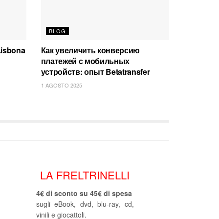
BLOG
Lisbona
Как увеличить конверсию
платежей с мобильных
устройств: опыт Betatransfer
1 AGOSTO 2025
LA FRELTRINELLI
4€ di sconto su 45€ di spesa
sugli eBook, dvd, blu-ray, cd,
vinili e giocattoli.