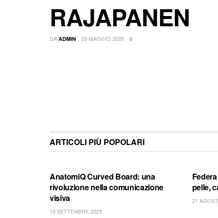
RAJAPANEN
DA
28 MAGGIO 2026
ADMIN
0
ARTICOLI PIÙ POPOLARI
BLOG
BLOG
AnatomiQ Curved Board: una
Federa d
rivoluzione nella comunicazione
pelle, 
visiva
21 AGOST
19 SETTEMBRE 2025