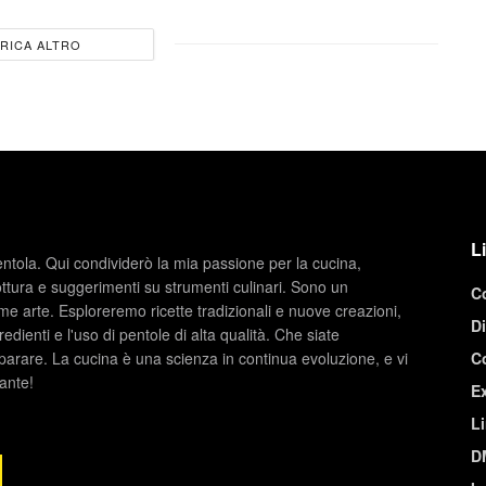
RICA ALTRO
Li
entola. Qui condividerò la mia passione per la cucina,
ottura e suggerimenti su strumenti culinari. Sono un
C
e arte. Esploreremo ricette tradizionali e nuove creazioni,
Di
redienti e l'uso di pentole di alta qualità. Che siate
parare. La cucina è una scienza in continua evoluzione, e vi
C
nante!
Ex
Li
D