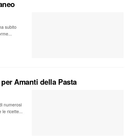
raneo
ha subito
orme...
i per Amanti della Pasta
 di numerosi
le ricette...