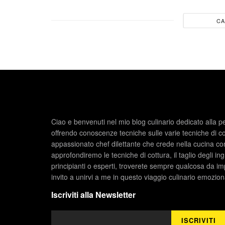
CA
Ciao e benvenuti nel mio blog culinario dedicato alla p
offrendo conoscenze tecniche sulle varie tecniche di c
appassionato chef dilettante che crede nella cucina com
approfondiremo le tecniche di cottura, il taglio degli ing
principianti o esperti, troverete sempre qualcosa da im
invito a unirvi a me in questo viaggio culinario emozio
Iscriviti alla Newsletter