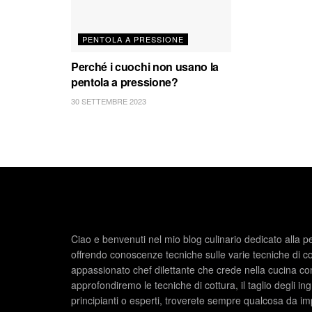
PENTOLA A PRESSIONE
Perché i cuochi non usano la
pentola a pressione?
30 SETTEMBRE 2023
Ciao e benvenuti nel mio blog culinario dedicato alla p
offrendo conoscenze tecniche sulle varie tecniche di c
appassionato chef dilettante che crede nella cucina com
approfondiremo le tecniche di cottura, il taglio degli ing
principianti o esperti, troverete sempre qualcosa da im