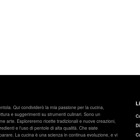
Li
entola. Qui condividerò la mia passione per la cucina,
ottura e suggerimenti su strumenti culinari. Sono un
C
e arte. Esploreremo ricette tradizionali e nuove creazioni,
Di
redienti e l'uso di pentole di alta qualità. Che siate
parare. La cucina è una scienza in continua evoluzione, e vi
C