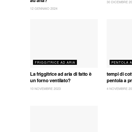
ad aria?
30 DICEMBRE 2
12 GENNAIO 2024
FRIGGITRICE AD ARIA
PENTOLA A
La friggitrice ad aria di fatto è
tempi di co
un forno ventilato?
pentola a p
10 NOVEMBRE 2023
4 NOVEMBRE 20