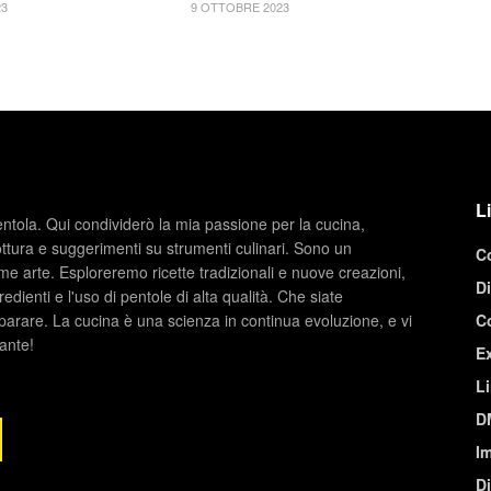
23
9 OTTOBRE 2023
Li
entola. Qui condividerò la mia passione per la cucina,
ottura e suggerimenti su strumenti culinari. Sono un
C
e arte. Esploreremo ricette tradizionali e nuove creazioni,
Di
redienti e l'uso di pentole di alta qualità. Che siate
parare. La cucina è una scienza in continua evoluzione, e vi
C
nante!
Ex
Li
D
Im
D