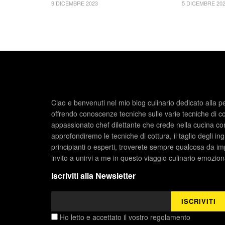
9 DICEMBRE 2023
5 DICEMBRE 20
Ciao e benvenuti nel mio blog culinario dedicato alla p
offrendo conoscenze tecniche sulle varie tecniche di c
appassionato chef dilettante che crede nella cucina com
approfondiremo le tecniche di cottura, il taglio degli ing
principianti o esperti, troverete sempre qualcosa da im
invito a unirvi a me in questo viaggio culinario emozio
Iscriviti alla Newsletter
Ho letto e accettato il vostro regolamento