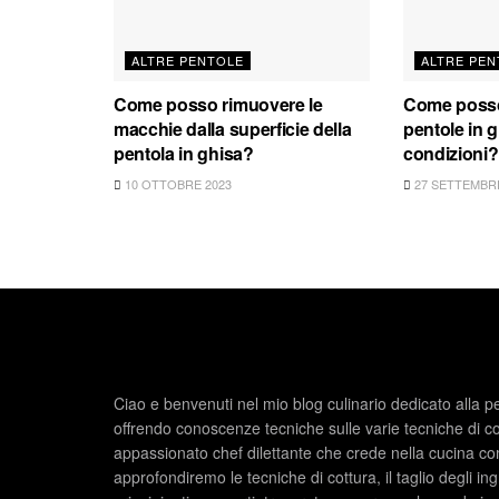
ALTRE PENTOLE
ALTRE PEN
Come posso rimuovere le
Come posso
macchie dalla superficie della
pentole in 
pentola in ghisa?
condizioni?
10 OTTOBRE 2023
27 SETTEMBRE
Ciao e benvenuti nel mio blog culinario dedicato alla p
offrendo conoscenze tecniche sulle varie tecniche di c
appassionato chef dilettante che crede nella cucina com
approfondiremo le tecniche di cottura, il taglio degli ing