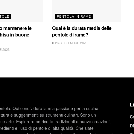
TOLE
PENTOLA IN RAME
 mantenere le
Qual è la durata media delle
ghisa in buone
pentole di rame?
26 SETTEMBRE 2023
 2023
Li
entola. Qui condividerò la mia passione per la cucina,
ottura e suggerimenti su strumenti culinari. Sono un
C
e arte. Esploreremo ricette tradizionali e nuove creazioni,
Di
redienti e l'uso di pentole di alta qualità. Che siate