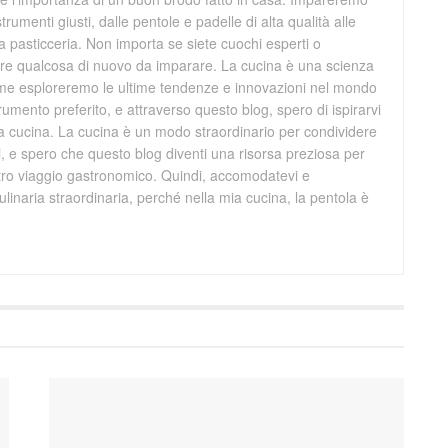
trumenti giusti, dalle pentole e padelle di alta qualità alle
la pasticceria. Non importa se siete cuochi esperti o
mpre qualcosa di nuovo da imparare. La cucina è una scienza
ieme esploreremo le ultime tendenze e innovazioni nel mondo
trumento preferito, e attraverso questo blog, spero di ispirarvi
ra cucina. La cucina è un modo straordinario per condividere
ri, e spero che questo blog diventi una risorsa preziosa per
stro viaggio gastronomico. Quindi, accomodatevi e
linaria straordinaria, perché nella mia cucina, la pentola è