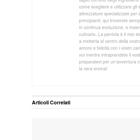
come scegliere e utilizzare gli s
attrezzature specializzate per 
principianti, qui troverete se
in continua evoluzione, e ins
culinario. La pentola è il mio s
a metterla al centro della vost
amore e felicità con i vostri ca
voi mentre intraprendete il vo
preparatevi per un'avventura cu
la vera eroina!
Articoli
Correlati