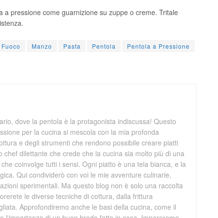
tola a pressione come guarnizione su zuppe o creme. Tritale
istenza.
Fuoco
Manzo
Pasta
Pentola
Pentola a Pressione
rio, dove la pentola è la protagonista indiscussa! Questo
ssione per la cucina si mescola con la mia profonda
ttura e degli strumenti che rendono possibile creare piatti
 chef dilettante che crede che la cucina sia molto più di una
che coinvolge tutti i sensi. Ogni piatto è una tela bianca, e la
ica. Qui condividerò con voi le mie avventure culinarie,
creazioni sperimentali. Ma questo blog non è solo una raccolta
orerete le diverse tecniche di cottura, dalla frittura
grigliata. Approfondiremo anche le basi della cucina, come il
ti e l'importanza di un buon brodo fatto in casa. Impareremo