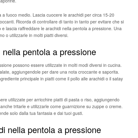
aporirle.
a a fuoco medio. Lascia cuocere le arachidi per circa 15-20
canti. Ricorda di controllare di tanto in tanto per evitare che si
o e lascia raffreddare le arachidi nella pentola a pressione. Una
 o utilizzarle in molti piatti diversi.
i nella pentola a pressione
ssione possono essere utilizzate in molti modi diversi in cucina.
salate, aggiungendole per dare una nota croccante e saporita.
diente principale in piatti come il pollo alle arachidi o il satay
ere utilizzate per arricchire piatti di pasta o riso, aggiungendo
anche tritarle e utilizzarle come guarnizione su zuppe o creme.
ende solo dalla tua fantasia e dai tuoi gusti.
di nella pentola a pressione