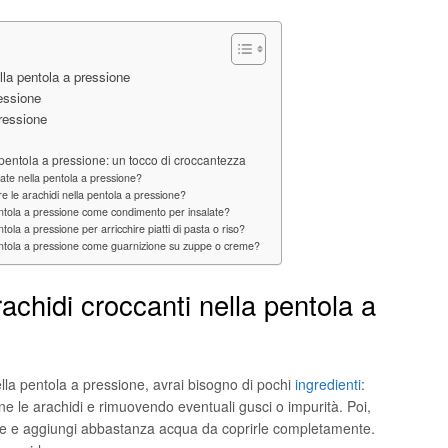
lla pentola a pressione
ressione
pressione
pentola a pressione: un tocco di croccantezza
iate nella pentola a pressione?
 le arachidi nella pentola a pressione?
 pentola a pressione come condimento per insalate?
ntola a pressione per arricchire piatti di pasta o riso?
 pentola a pressione come guarnizione su zuppe o creme?
achidi croccanti nella pentola a
ella pentola a pressione, avrai bisogno di pochi
ingredienti
:
ne le arachidi e rimuovendo eventuali gusci o impurità. Poi,
ione e aggiungi abbastanza acqua da coprirle completamente.