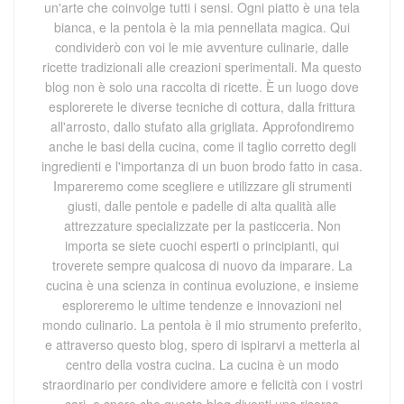
un'arte che coinvolge tutti i sensi. Ogni piatto è una tela
bianca, e la pentola è la mia pennellata magica. Qui
condividerò con voi le mie avventure culinarie, dalle
ricette tradizionali alle creazioni sperimentali. Ma questo
blog non è solo una raccolta di ricette. È un luogo dove
esplorerete le diverse tecniche di cottura, dalla frittura
all'arrosto, dallo stufato alla grigliata. Approfondiremo
anche le basi della cucina, come il taglio corretto degli
ingredienti e l'importanza di un buon brodo fatto in casa.
Impareremo come scegliere e utilizzare gli strumenti
giusti, dalle pentole e padelle di alta qualità alle
attrezzature specializzate per la pasticceria. Non
importa se siete cuochi esperti o principianti, qui
troverete sempre qualcosa di nuovo da imparare. La
cucina è una scienza in continua evoluzione, e insieme
esploreremo le ultime tendenze e innovazioni nel
mondo culinario. La pentola è il mio strumento preferito,
e attraverso questo blog, spero di ispirarvi a metterla al
centro della vostra cucina. La cucina è un modo
straordinario per condividere amore e felicità con i vostri
cari, e spero che questo blog diventi una risorsa