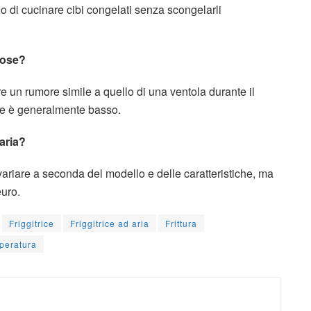
ono di cucinare cibi congelati senza scongelarli
orose?
re un rumore simile a quello di una ventola durante il
ore è generalmente basso.
 aria?
ò variare a seconda del modello e delle caratteristiche, ma
euro.
Friggitrice
Friggitrice ad aria
Frittura
peratura