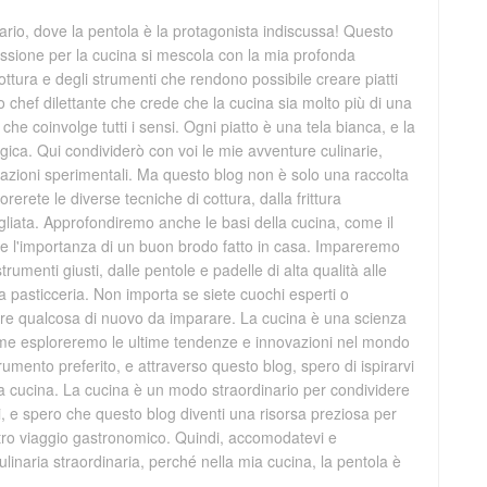
rio, dove la pentola è la protagonista indiscussa! Questo
ssione per la cucina si mescola con la mia profonda
ttura e degli strumenti che rendono possibile creare piatti
 chef dilettante che crede che la cucina sia molto più di una
che coinvolge tutti i sensi. Ogni piatto è una tela bianca, e la
ica. Qui condividerò con voi le mie avventure culinarie,
creazioni sperimentali. Ma questo blog non è solo una raccolta
orerete le diverse tecniche di cottura, dalla frittura
grigliata. Approfondiremo anche le basi della cucina, come il
ti e l'importanza di un buon brodo fatto in casa. Impareremo
trumenti giusti, dalle pentole e padelle di alta qualità alle
la pasticceria. Non importa se siete cuochi esperti o
mpre qualcosa di nuovo da imparare. La cucina è una scienza
ieme esploreremo le ultime tendenze e innovazioni nel mondo
trumento preferito, e attraverso questo blog, spero di ispirarvi
ra cucina. La cucina è un modo straordinario per condividere
ri, e spero che questo blog diventi una risorsa preziosa per
stro viaggio gastronomico. Quindi, accomodatevi e
linaria straordinaria, perché nella mia cucina, la pentola è