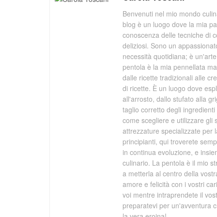
Benvenuti nel mio mondo culina
blog è un luogo dove la mia pa
conoscenza delle tecniche di co
deliziosi. Sono un appassionato
necessità quotidiana; è un'arte 
pentola è la mia pennellata mag
dalle ricette tradizionali alle 
di ricette. È un luogo dove espl
all'arrosto, dallo stufato alla 
taglio corretto degli ingredien
come scegliere e utilizzare gli s
attrezzature specializzate per 
principianti, qui troverete se
in continua evoluzione, e ins
culinario. La pentola è il mio s
a metterla al centro della vost
amore e felicità con i vostri ca
voi mentre intraprendete il vo
preparatevi per un'avventura cu
la vera eroina!