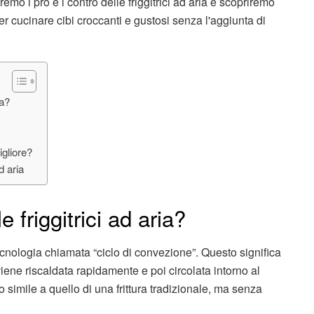
mo i pro e i contro delle friggitrici ad aria e scopriremo
r cucinare cibi croccanti e gustosi senza l'aggiunta di
ia?
igliore?
d aria
friggitrici ad aria?
 tecnologia chiamata “ciclo di convezione”. Questo significa
e viene riscaldata rapidamente e poi circolata intorno al
 simile a quello di una frittura tradizionale, ma senza