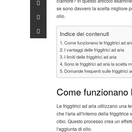
clamore? In questo articolo esaminere
se sono davvero la scelta migliore pe
olio.
Indice dei contenuti
Come funzionano le friggitrici ad ar
I vantaggi delle friggitrici ad aria
I limiti delle friggitrici ad aria
Sono le friggitrici ad aria la scelta m
Domande frequenti sulle friggitrici a
Come funzionano le 
Le friggitrici ad aria utilizzano una
che l'aria all'interno della friggitric
cibo. Questo processo crea un effetto
l'aggiunta di olio.