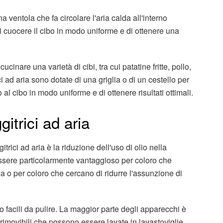
na ventola che fa circolare l'aria calda all'interno
 cuocere il cibo in modo uniforme e di ottenere una
cucinare una varietà di cibi, tra cui patatine fritte, pollo,
ci ad aria sono dotate di una griglia o di un cestello per
o al cibo in modo uniforme e di ottenere risultati ottimali.
gitrici ad aria
itrici ad aria è la riduzione dell'uso di olio nella
ssere particolarmente vantaggioso per coloro che
a o per coloro che cercano di ridurre l'assunzione di
lto facili da pulire. La maggior parte degli apparecchi è
a rimovibili che possono essere lavate in lavastoviglie.