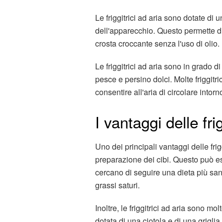
Le friggitrici ad aria sono dotate di u
dell'apparecchio. Questo permette di
crosta croccante senza l'uso di olio.
Le friggitrici ad aria sono in grado di 
pesce e persino dolci. Molte friggitri
consentire all'aria di circolare intorn
I vantaggi delle frig
Uno dei principali vantaggi delle frigg
preparazione dei cibi. Questo può e
cercano di seguire una dieta più san
grassi saturi.
Inoltre, le friggitrici ad aria sono mo
dotata di una ciotola e di una grigli