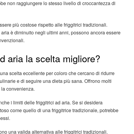
be non raggiungere lo stesso livello di croccantezza di
ssere più costose rispetto alle friggitrici tradizionali.
ad aria è diminuito negli ultimi anni, possono ancora essere
onvenzionali.
ad aria la scelta migliore?
 una scelta eccellente per coloro che cercano di ridurre
culinarie e di seguire una dieta più sana. Offrono molti
 e la convenienza.
he i limiti delle friggitrici ad aria. Se si desidera
toso come quello di una friggitrice tradizionale, potrebbe
essi.
 sono una valida alternativa alle friggitrici tradizionali.