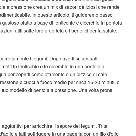
la a pressione crea un mix di sapori deliziosi che rende
ndimenticabile. In questo articolo, ti guideremo passo
gustoso piatto a base di lenticchie e cicerchie in pentola
ioni utili sulle loro proprietà e i benefici per la salute.
 correttamente i legumi. Dopo averli sciacquati
etti le lenticchie e le cicerchie in una pentola a
a per coprirli completamente e un pizzico di sale.
ressione e cuoci a fuoco medio per circa 15-20 minuti, o
l tuo modello di pentola a pressione. Una volta pronti,
 aggiuntivi per arricchire il sapore dei legumi. Trita
aglio e falli soffriggere in una padella con un filo d'olio