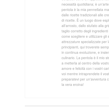
necessità quotidiana; è un'arte 
pentola è la mia pennellata mag
dalle ricette tradizionali alle 
di ricette. È un luogo dove espl
all'arrosto, dallo stufato alla 
taglio corretto degli ingredien
come scegliere e utilizzare gli s
attrezzature specializzate per 
principianti, qui troverete se
in continua evoluzione, e ins
culinario. La pentola è il mio s
a metterla al centro della vost
amore e felicità con i vostri ca
voi mentre intraprendete il vo
preparatevi per un'avventura cu
la vera eroina!