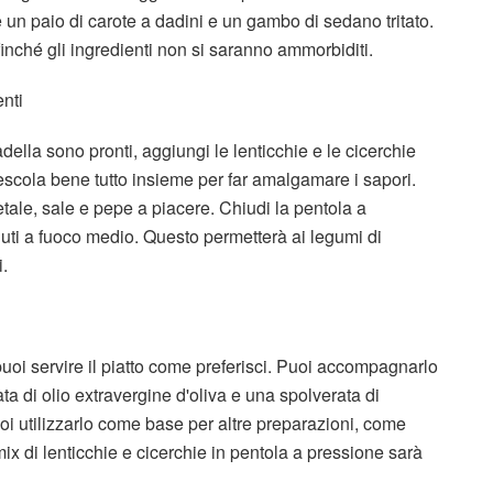
 un paio di carote a dadini e un gambo di sedano tritato.
nché gli ingredienti non si saranno ammorbiditi.
enti
adella sono pronti, aggiungi le lenticchie e le cicerchie
scola bene tutto insieme per far amalgamare i sapori.
ale, sale e pepe a piacere. Chiudi la pentola a
nuti a fuoco medio. Questo permetterà ai legumi di
i.
puoi servire il piatto come preferisci. Puoi accompagnarlo
a di olio extravergine d'oliva e una spolverata di
oi utilizzarlo come base per altre preparazioni, come
mix di lenticchie e cicerchie in pentola a pressione sarà