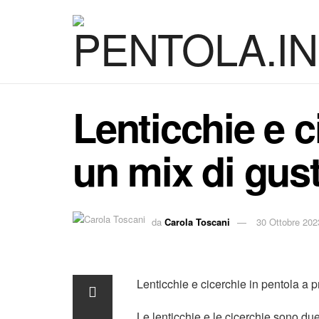
Lenticchie e c
un mix di gus
da
Carola Toscani
30 Ottobre 202
Lenticchie e cicerchie in pentola a 
Le lenticchie e le cicerchie sono due 