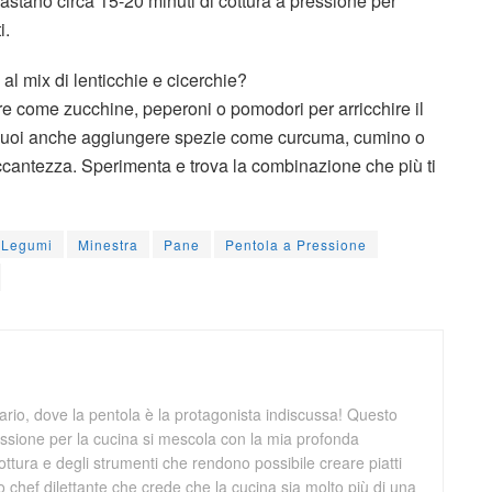
astano circa 15-20 minuti di cottura a pressione per
i.
 al mix di lenticchie e cicerchie?
 come zucchine, peperoni o pomodori per arricchire il
. Puoi anche aggiungere spezie come curcuma, cumino o
ccantezza. Sperimenta e trova la combinazione che più ti
Legumi
Minestra
Pane
Pentola a Pressione
rio, dove la pentola è la protagonista indiscussa! Questo
ssione per la cucina si mescola con la mia profonda
ttura e degli strumenti che rendono possibile creare piatti
 chef dilettante che crede che la cucina sia molto più di una