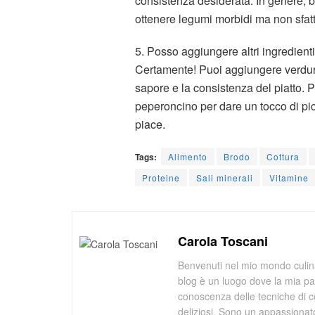
consistenza desiderata. In genere, b
ottenere legumi morbidi ma non sfatt
5. Posso aggiungere altri ingredienti
Certamente! Puoi aggiungere verdure
sapore e la consistenza del piatto
peperoncino per dare un tocco di pi
piace.
Tags:
Alimento
Brodo
Cottura
Proteine
Sali minerali
Vitamine
Carola Toscani
Benvenuti nel mio mondo culina
blog è un luogo dove la mia pa
conoscenza delle tecniche di co
deliziosi. Sono un appassionato