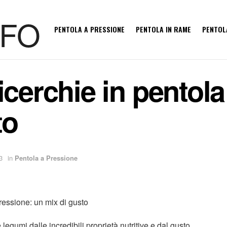
PENTOLA A PRESSIONE
PENTOLA IN RAME
PENTOL
icerchie in pentola
to
3
in
Pentola a Pressione
pressione: un mix di gusto
legumi dalle incredibili proprietà nutritive e dal gusto