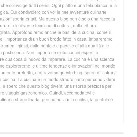
che coinvolge tutti i sensi. Ogni piatto è una tela bianca, e la
ica. Qui condividerò con voi le mie avventure culinarie,
creazioni sperimentali. Ma questo blog non è solo una raccolta
orerete le diverse tecniche di cottura, dalla frittura
grigliata. Approfondiremo anche le basi della cucina, come il
ti e l'importanza di un buon brodo fatto in casa. Impareremo
trumenti giusti, dalle pentole e padelle di alta qualità alle
la pasticceria. Non importa se siete cuochi esperti o
mpre qualcosa di nuovo da imparare. La cucina è una scienza
ieme esploreremo le ultime tendenze e innovazioni nel mondo
trumento preferito, e attraverso questo blog, spero di ispirarvi
ra cucina. La cucina è un modo straordinario per condividere
ri, e spero che questo blog diventi una risorsa preziosa per
stro viaggio gastronomico. Quindi, accomodatevi e
linaria straordinaria, perché nella mia cucina, la pentola è