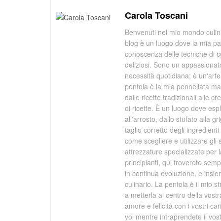
Carola Toscani
Benvenuti nel mio mondo culina
blog è un luogo dove la mia pa
conoscenza delle tecniche di co
deliziosi. Sono un appassionato
necessità quotidiana; è un'arte 
pentola è la mia pennellata mag
dalle ricette tradizionali alle 
di ricette. È un luogo dove espl
all'arrosto, dallo stufato alla 
taglio corretto degli ingredien
come scegliere e utilizzare gli s
attrezzature specializzate per 
principianti, qui troverete se
in continua evoluzione, e ins
culinario. La pentola è il mio s
a metterla al centro della vost
amore e felicità con i vostri ca
voi mentre intraprendete il vo