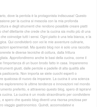
rio, dove la pentola è la protagonista indiscussa! Questo
ssione per la cucina si mescola con la mia profonda
ttura e degli strumenti che rendono possibile creare piatti
 chef dilettante che crede che la cucina sia molto più di una
che coinvolge tutti i sensi. Ogni piatto è una tela bianca, e la
ica. Qui condividerò con voi le mie avventure culinarie,
creazioni sperimentali. Ma questo blog non è solo una raccolta
orerete le diverse tecniche di cottura, dalla frittura
grigliata. Approfondiremo anche le basi della cucina, come il
ti e l'importanza di un buon brodo fatto in casa. Impareremo
trumenti giusti, dalle pentole e padelle di alta qualità alle
la pasticceria. Non importa se siete cuochi esperti o
mpre qualcosa di nuovo da imparare. La cucina è una scienza
ieme esploreremo le ultime tendenze e innovazioni nel mondo
trumento preferito, e attraverso questo blog, spero di ispirarvi
ra cucina. La cucina è un modo straordinario per condividere
ri, e spero che questo blog diventi una risorsa preziosa per
stro viaggio gastronomico. Quindi, accomodatevi e