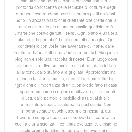
mia passione per la cucina si mescola con la mia
profonda conoscenza delle tecniche di cottura e degli
strumenti che rendono possibile creare piatti deliziosi.
Sono un appassionato chef dilettante che crede che la
cucina sia molto più di una necessità quotidiana; è
un'arte che coinvolge tutti i sensi. Ogni piatto è una tela
bianca, e la pentola è la mia pennellata magica. Qui
condividerò con voi le mie avventure culinarie, dalle
ricette tradizionali alle creazioni sperimentali. Ma questo
blog non è solo una raccolta di ricette. È un luogo dove
esplorerete le diverse tecniche di cottura, dalla frittura
all'arrosto, dallo stufato alla grigliata. Approfondiremo
anche le basi della cucina, come il taglio corretto degli
ingredienti e l'importanza di un buon brodo fatto in casa.
Impareremo come scegliere e utilizzare gli strumenti
giusti, dalle pentole e padelle di alta qualità alle
attrezzature specializzate per la pasticceria. Non
importa se siete cuochi esperti o principianti, qui
troverete sempre qualcosa di nuovo da imparare. La
cucina è una scienza in continua evoluzione, e insieme
esploreremo le ultime tendenze e innovazioni nel