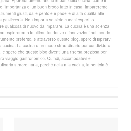
grigliata. Approfondiremo anche le basi della cucina, come il
ti e l'importanza di un buon brodo fatto in casa. Impareremo
trumenti giusti, dalle pentole e padelle di alta qualità alle
la pasticceria. Non importa se siete cuochi esperti o
mpre qualcosa di nuovo da imparare. La cucina è una scienza
ieme esploreremo le ultime tendenze e innovazioni nel mondo
trumento preferito, e attraverso questo blog, spero di ispirarvi
ra cucina. La cucina è un modo straordinario per condividere
ri, e spero che questo blog diventi una risorsa preziosa per
stro viaggio gastronomico. Quindi, accomodatevi e
linaria straordinaria, perché nella mia cucina, la pentola è