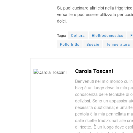
Sì, puoi cucinare altri cibi nella friggitric
versatile e può essere utilizzata per cuci
dolci.
Tags:
Cottura
Elettrodomestico
F
Pollo fritto
Spezie
Temperatura
Carola Toscani
Benvenuti nel mio mondo culina
blog è un luogo dove la mia pa
conoscenza delle tecniche di co
deliziosi. Sono un appassionato
necessità quotidiana; è un'arte 
pentola è la mia pennellata mag
dalle ricette tradizionali alle 
di ricette. È un luogo dove espl