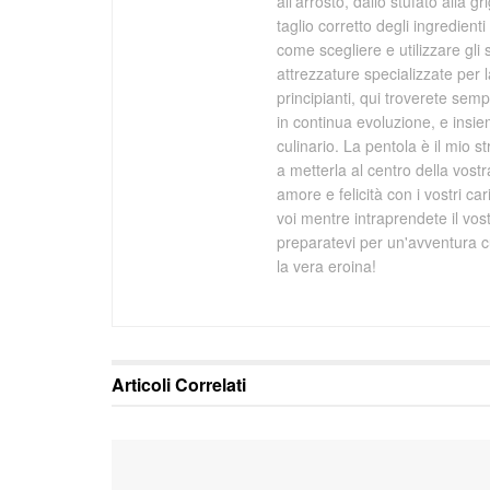
all'arrosto, dallo stufato alla 
taglio corretto degli ingredien
come scegliere e utilizzare gli s
attrezzature specializzate per 
principianti, qui troverete se
in continua evoluzione, e ins
culinario. La pentola è il mio s
a metterla al centro della vost
amore e felicità con i vostri ca
voi mentre intraprendete il vo
preparatevi per un'avventura cu
la vera eroina!
Articoli
Correlati