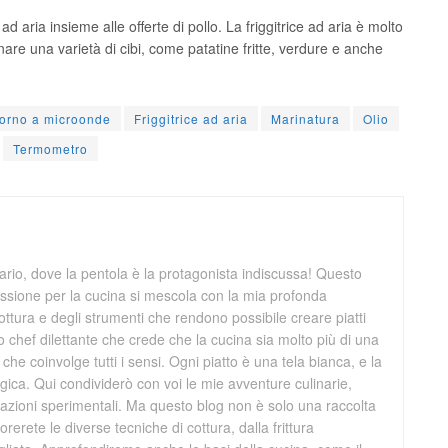
e ad aria insieme alle offerte di pollo. La friggitrice ad aria è molto
nare una varietà di cibi, come patatine fritte, verdure e anche
orno a microonde
Friggitrice ad aria
Marinatura
Olio
Termometro
rio, dove la pentola è la protagonista indiscussa! Questo
ssione per la cucina si mescola con la mia profonda
ttura e degli strumenti che rendono possibile creare piatti
 chef dilettante che crede che la cucina sia molto più di una
che coinvolge tutti i sensi. Ogni piatto è una tela bianca, e la
ica. Qui condividerò con voi le mie avventure culinarie,
creazioni sperimentali. Ma questo blog non è solo una raccolta
orerete le diverse tecniche di cottura, dalla frittura