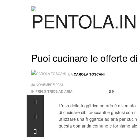
Puoi cucinare le offerte di
DA
CAROLA TOSCANI
30 NOVEMBRE 2023
IN
FRIGGITRICE AD ARIA
0
L'uso della friggitrice ad aria è diventat
di cucinare cibi croccanti e gustosi con me
utilizzare una friggitrice ad aria per cuci
questa domanda comune e forniamo alcun