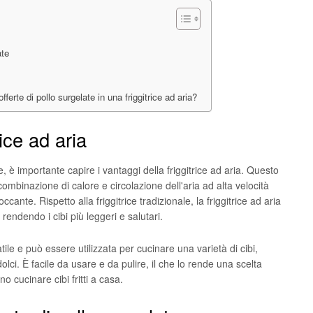
ate
erte di pollo surgelate in una friggitrice ad aria?
rice ad aria
, è importante capire i vantaggi della friggitrice ad aria. Questo
combinazione di calore e circolazione dell'aria ad alta velocità
cante. Rispetto alla friggitrice tradizionale, la friggitrice ad aria
 rendendo i cibi più leggeri e salutari.
satile e può essere utilizzata per cucinare una varietà di cibi,
dolci. È facile da usare e da pulire, il che lo rende una scelta
cucinare cibi fritti a casa.