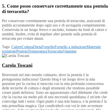
5. Come posso conservare correttamente una pentola
di terracotta?
Per conservare correttamente una pentola di terracotta, assicurati di
pulirla accuratamente dopo ogni uso e di asciugarla completamente.
Conservala in un luogo fresco e asciutto, lontano da fonti di calore e
umidità. Inoltre, evita di impilare altre pentole sulla pentola di
terracotta per evitare danni.
Tags:
Calore
Cottura
Dieta
Fornello
Fornello a induzione
Materiale
resistente
Pentola
Temperatura
Terracotta
Vitamine
Carola Toscani
Benvenuti nel mio mondo culinario, dove la pentola è la
protagonista indiscussa! Questo blog è un luogo dove la mia
passione per la cucina si mescola con la mia profonda conoscenza
delle tecniche di cottura e degli strumenti che rendono possibile
creare piatti deliziosi. Sono un appassionato chef dilettante che crede
che la cucina sia molto più di una necessità quotidiana; è un'arte che
coinvolge tutti i sensi. Ogni piatto è una tela bianca, e la pentola è la
mia pennellata magica. Qui condividerò con voi le mie avventure