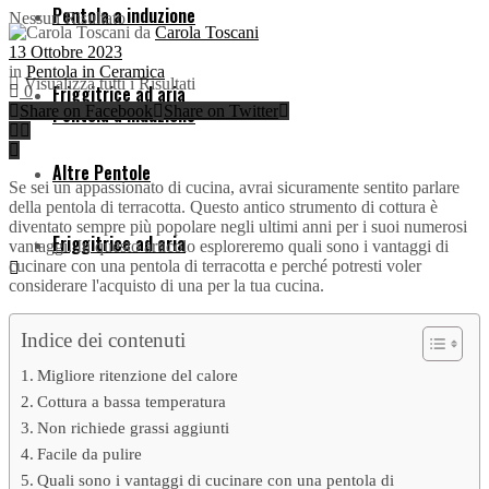
Pentola a induzione
Nessun Risultato
da
Carola Toscani
13 Ottobre 2023
in
Pentola in Ceramica
Visualizza tutti i Risultati
Friggitrice ad aria
0
Share on Facebook
Share on Twitter
Pentola a induzione
Altre Pentole
Se sei un appassionato di cucina, avrai sicuramente sentito parlare
della pentola di terracotta. Questo antico strumento di cottura è
diventato sempre più popolare negli ultimi anni per i suoi numerosi
Friggitrice ad aria
vantaggi. In questo articolo esploreremo quali sono i vantaggi di
cucinare con una pentola di terracotta e perché potresti voler
considerare l'acquisto di una per la tua cucina.
Indice dei contenuti
Altre Pentole
Migliore ritenzione del calore
Cottura a bassa temperatura
Nessun Risultato
Non richiede grassi aggiunti
Facile da pulire
Quali sono i vantaggi di cucinare con una pentola di