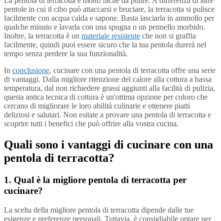
La pentola di terracotta è molto facile da pulire. A differenza di altre
pentole in cui il cibo può attaccarsi e bruciare, la terracotta si pulisce
facilmente con acqua calda e sapone. Basta lasciarla in ammollo per
qualche minuto e lavarla con una spugna o un pennello morbido.
Inoltre, la terracotta è un
materiale resistente
che non si graffia
facilmente, quindi puoi essere sicuro che la tua pentola durerà nel
tempo senza perdere la sua funzionalità.
In
conclusione
, cucinare con una pentola di terracotta offre una serie
di vantaggi. Dalla migliore ritenzione del calore alla cottura a bassa
temperatura, dal non richiedere grassi aggiunti alla facilità di pulizia,
questa antica tecnica di cottura è un'ottima opzione per coloro che
cercano di migliorare le loro abilità culinarie e ottenere piatti
deliziosi e salutari. Non esitate a provare una pentola di terracotta e
scoprire tutti i benefici che può offrire alla vostra cucina.
Quali sono i vantaggi di cucinare con una
pentola di terracotta?
1. Qual è la migliore pentola di terracotta per
cucinare?
La scelta della migliore pentola di terracotta dipende dalle tue
esigenze e preferenze personali. Tuttavia, è consigliabile optare per