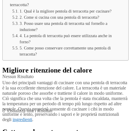
Visualizza tutti i Risultati
terracotta?
1. Qual è la migliore pentola di terracotta per cucinare?
2. Come si cucina con una pentola di terracotta?
3. Posso usare una pentola di terracotta sul fornello a
induzione?
4. La pentola di terracotta può essere utilizzata anche in
forno?
5. Come posso conservare correttamente una pentola di
terracotta?
Migliore ritenzione del calore
Nessun Risultato
Uno dei principali vantaggi di cucinare con una pentola di terracotta
è la sua eccellente ritenzione del calore. La terracotta è un materiale
naturale poroso che assorbe e trattiene il calore in modo uniforme.
Ciò significa che una volta che la pentola è stata riscaldata, manterrà
la temperatura per un periodo di tempo più lungo rispetto ad altre
pentole. Questa proprietà consente di cucinare i cibi in modo
Visualizza tutti i Risultati
uniforme e lento, preservando i sapori e le proprietà nutrizionali
degli
ingredienti
.