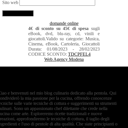
Sito web
domande online
4€ di sconto su 45€ di spesa
sugli
eBook, dvd, blu-ray, cd, vinili e
giocattoli.Valido su categorie: Musica,
Cinema, eBook, Cartoleria, Giocattoli
Durata: 01/08/2023 - 28/02/2023
CODICE SCONTO:
TDCPFEL4
Web Agency Modena
iao e benvenuti nel mio blog culinario dedicato alla pentola. Qui
ondividerò la mia passione per la cucina, offrendo conoscenze
ecniche sulle varie tecniche di cottura e suggerimenti su strumenti
ulinari. Sono un appassionato chef dilettante che crede nella
ucina come arte. Esploreremo ricette tradizionali e nuove
reazioni, approfondiremo le tecniche di cottura, il taglio degli
ngredienti e l'uso di pentole di alta qualità. Che siate principianti o