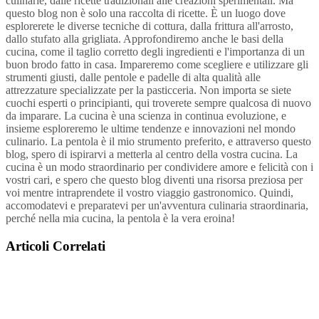
culinarie, dalle ricette tradizionali alle creazioni sperimentali. Ma
questo blog non è solo una raccolta di ricette. È un luogo dove
esplorerete le diverse tecniche di cottura, dalla frittura all'arrosto,
dallo stufato alla grigliata. Approfondiremo anche le basi della
cucina, come il taglio corretto degli ingredienti e l'importanza di un
buon brodo fatto in casa. Impareremo come scegliere e utilizzare gli
strumenti giusti, dalle pentole e padelle di alta qualità alle
attrezzature specializzate per la pasticceria. Non importa se siete
cuochi esperti o principianti, qui troverete sempre qualcosa di nuovo
da imparare. La cucina è una scienza in continua evoluzione, e
insieme esploreremo le ultime tendenze e innovazioni nel mondo
culinario. La pentola è il mio strumento preferito, e attraverso questo
blog, spero di ispirarvi a metterla al centro della vostra cucina. La
cucina è un modo straordinario per condividere amore e felicità con i
vostri cari, e spero che questo blog diventi una risorsa preziosa per
voi mentre intraprendete il vostro viaggio gastronomico. Quindi,
accomodatevi e preparatevi per un'avventura culinaria straordinaria,
perché nella mia cucina, la pentola è la vera eroina!
Articoli
Correlati