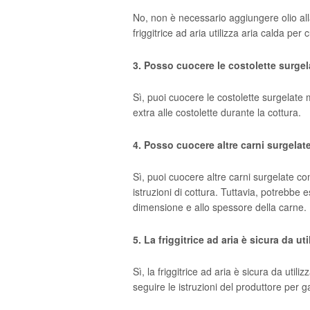
No, non è necessario aggiungere olio alla
friggitrice ad aria utilizza aria calda per
3. Posso cuocere le costolette surgela
Sì, puoi cuocere le costolette surgelate 
extra alle costolette durante la cottura.
4. Posso cuocere altre carni surgelate 
Sì, puoi cuocere altre carni surgelate co
istruzioni di cottura. Tuttavia, potrebbe 
dimensione e allo spessore della carne.
5. La friggitrice ad aria è sicura da ut
Sì, la friggitrice ad aria è sicura da util
seguire le istruzioni del produttore per g