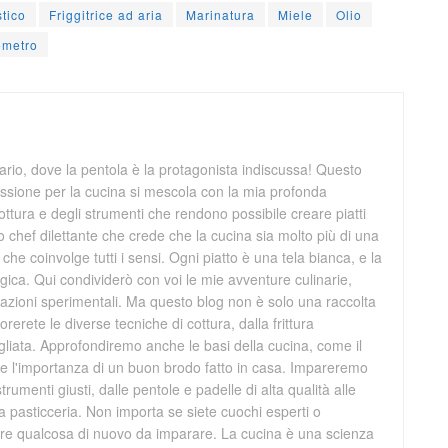
tico
Friggitrice ad aria
Marinatura
Miele
Olio
ometro
rio, dove la pentola è la protagonista indiscussa! Questo
ssione per la cucina si mescola con la mia profonda
ttura e degli strumenti che rendono possibile creare piatti
 chef dilettante che crede che la cucina sia molto più di una
che coinvolge tutti i sensi. Ogni piatto è una tela bianca, e la
ica. Qui condividerò con voi le mie avventure culinarie,
creazioni sperimentali. Ma questo blog non è solo una raccolta
orerete le diverse tecniche di cottura, dalla frittura
grigliata. Approfondiremo anche le basi della cucina, come il
ti e l'importanza di un buon brodo fatto in casa. Impareremo
trumenti giusti, dalle pentole e padelle di alta qualità alle
la pasticceria. Non importa se siete cuochi esperti o
mpre qualcosa di nuovo da imparare. La cucina è una scienza