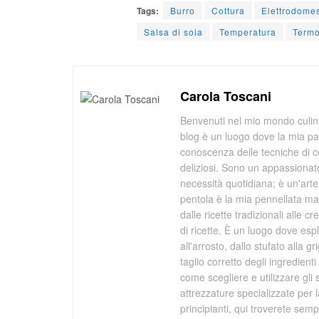
Tags:
Burro
Cottura
Elettrodomes
Salsa di soia
Temperatura
Term
Carola Toscani
Benvenuti nel mio mondo culina
blog è un luogo dove la mia pa
conoscenza delle tecniche di co
deliziosi. Sono un appassionato
necessità quotidiana; è un'arte 
pentola è la mia pennellata mag
dalle ricette tradizionali alle 
di ricette. È un luogo dove espl
all'arrosto, dallo stufato alla 
taglio corretto degli ingredien
come scegliere e utilizzare gli s
attrezzature specializzate per 
principianti, qui troverete se