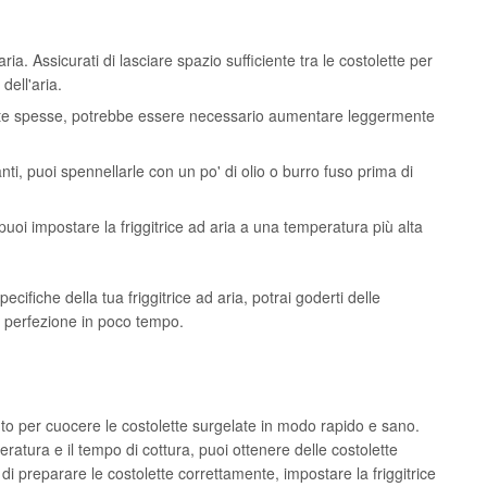
ria. Assicurati di lasciare spazio sufficiente tra le costolette per
dell'aria.
ente spesse, potrebbe essere necessario aumentare leggermente
anti, puoi spennellarle con un po' di olio o burro fuso prima di
puoi impostare la friggitrice ad aria a una temperatura più alta
ecifiche della tua friggitrice ad aria, potrai goderti delle
la perfezione in poco tempo.
nto per cuocere le costolette surgelate in modo rapido e sano.
atura e il tempo di cottura, puoi ottenere delle costolette
di preparare le costolette correttamente, impostare la friggitrice