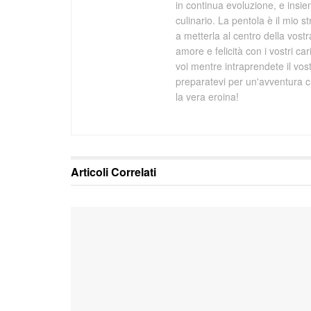
in continua evoluzione, e ins
culinario. La pentola è il mio s
a metterla al centro della vost
amore e felicità con i vostri ca
voi mentre intraprendete il vo
preparatevi per un'avventura cu
la vera eroina!
Articoli
Correlati