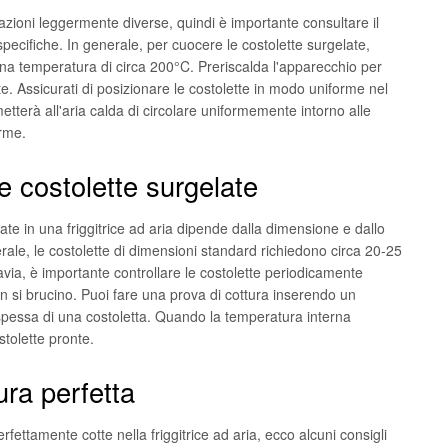
azioni leggermente diverse, quindi è importante consultare il
specifiche. In generale, per cuocere le costolette surgelate,
 una temperatura di circa 200°C. Preriscalda l'apparecchio per
tte. Assicurati di posizionare le costolette in modo uniforme nel
tterà all'aria calda di circolare uniformemente intorno alle
orme.
e costolette surgelate
late in una friggitrice ad aria dipende dalla dimensione e dallo
rale, le costolette di dimensioni standard richiedono circa 20-25
ia, è importante controllare le costolette periodicamente
on si brucino. Puoi fare una prova di cottura inserendo un
spessa di una costoletta. Quando la temperatura interna
stolette pronte.
ura perfetta
rfettamente cotte nella friggitrice ad aria, ecco alcuni consigli