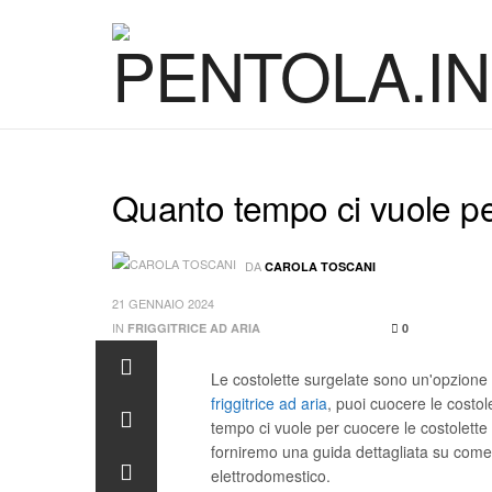
Quanto tempo ci vuole per 
DA
CAROLA TOSCANI
21 GENNAIO 2024
IN
FRIGGITRICE AD ARIA
0
Le costolette surgelate sono un'opzione
friggitrice ad aria
, puoi cuocere le costo
tempo ci vuole per cuocere le costolette s
forniremo una guida dettagliata su come 
elettrodomestico.